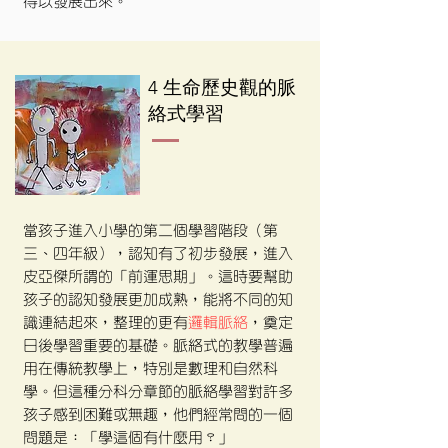
得以發展出來。
4 生命歷史觀的脈
絡式學習
當孩子進入小學的第二個學習階段（第
三、四年級），認知有了初步發展，進入
皮亞傑所謂的「前運思期」。這時要幫助
孩子的認知發展更加成熟，能將不同的知
識連結起來，整理的更有
邏輯脈絡
，奠定
日後學習重要的基礎。脈絡式的教學普遍
用在傳統教學上，特別是數理和自然科
學。但這種分科分章節的脈絡學習對許多
孩子感到困難或無趣，他們經常問的一個
問題是：「學這個有什麼用？」