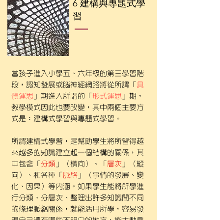
6 建構與專題式學
習
當孩子進入小學五、六年級的第三學習階
段，認知發展或腦神經網路將從所謂「
具
體運思
」期進入所謂的「
形式運思
」期，
教學模式因此也要改變，其中兩個主要方
式是：建構式學習與專題式學習。
所謂建構式學習，是幫助
學生將所習得越
來越多的知識建立起一個結構的關係，其
中包含「
分類
」（橫向）、「
層次
」（縱
向）、和各種「
脈絡
」（事情的發展、變
化、因果）等內涵。如果學生能將所學進
行分類、分層次、整理出許多知識間不同
的條理脈絡關係，就能活用所學，容易發