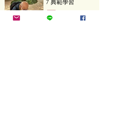
7 典範學習
​著名心理學家
Bandura
的「社會認知學習理
論」指出人有著天生「模仿大人」的能
力。恩激優因此有所謂「
恩激優時間
」，
讓孩子有機會從不同大人身上學習。一些
例子包括：
講座
：邀請大人們（父母、老師、在不同
職場的達人等）現身說法，分享他們的人
生故事，例如如何走出困境，激發學生的
信心，覺得自己「有為者亦若是」。
團體活動
：大人們可以帶著孩子進行單日
的團體活動，例如參訪某個家長的上班地