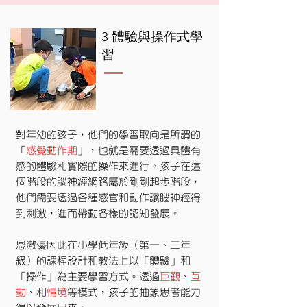
​3 體驗與操作式學
習
對年幼的孩子，他們的學習取向是所謂的
「
感覺動作期
」，也就是需要透過具體有
感的體驗和實際的操作來進行。孩子在這
個階段的腦神經網路屬於剛剛起步階段，
他們需要透過各種感官和動作讓腦神經得
到刺激，進而帶動各樣的認知發展。
恩激優因此在小學低年級（第一、二年
級）的課程設計和教法上以「體驗」和
「操作」為主要學習方式。
透過
巨觀
、
互
動
、和
情境
等模式，孩子的抽象思考能力