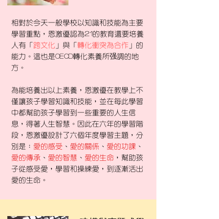
相對於今天一般學校以知識和技能為主要
學習重點，恩激優認為21的教育還要培養
人有「
跨文化
」與「
轉化衝突為合作
」的
能力。這也是OECD轉化素養所强調的地
方。
為能培養出以上素養，恩激優在教學上不
僅讓孩子學習知識和技能，並在每此學習
中都幫助孩子學習到一些重要的人生信
息，得著人生智慧。因此在六年的學習階
段，恩激優設計了六個年度學習主題，分
別是：
愛的感受
、
愛的關係
、
愛的功課
、
愛的傳承
、
愛的智慧
、
愛的生命
，幫助孩
子從感受愛，學習和操練愛，到逐漸活出
愛的生命。