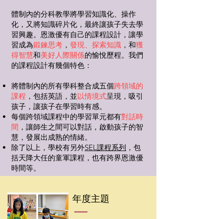
體制內的分科教學將學習知識化、操作
化，又將知識碎片化，最終讓孩子失去學
習興趣。恩激優有自己的課程設計，讓學
習成為
鍛鍊思考
，
發現、探索知識
，和
獲
得智慧
和
美好人際關係
的愉悅歷程。我們
的課程設計有幾個特色：
將體制內的所有學科整合成五個
跨領域的
課程
，包括英語，並
以情境式
呈現，吸引
孩子，讓孩子在學習時有感。
每個跨領域課程中的學習單元都有
對話時
間
，讓師生之間可以對話，啟動孩子的智
慧，發展出成熟的情緒。
除了以上，學校有另外
SEL課程系列
，包
括天降大任的童軍課程，也有跨界恩激優
時間等。
​年度
主題