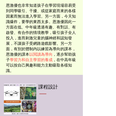
恩激優也非常知道孩子在學習現場容易受
到同學吸引、干擾、或從家庭而來的各樣
因素而無法進入學習。另一方面，今天知
識爆炸，要學的東西太多。恩激優因此一
方面在低、中年級透過有趣、有對話、有
啟發、有合作的情境教學，吸引孩子全人
投入，進而刺激兒童的腦神經和認知發
展，不讓孩子受網路遊戲影響。另一方
面，有別於體制内以練習為導向的課本，
恩激優的課本
以閲讀為導向
，逐步幫助孩
子
學習力和自主學習的養成
，在中高年級
可以按自己興趣和能力主動吸取各樣知
識。
​課程設計