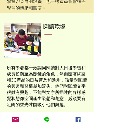
學習力本身的培養，也一樣看重影響孩子
學習的情緒和態度。
閲讀環境
所有學者都一致認同閱讀對人日後學習和
成長扮演至為關鍵的角色，然而隨著網路
和3C產品的日益普及和進步，孩童對閱讀
的興趣和習慣越加流失。他們對閱讀文字
很難有興趣，不能對文字所描述的各樣感
覺和想像空間產生發想和創意，必須要有
足夠的聲光才能吸引他們興趣。
為了從網路世界中把孩子搶出來，避免孩
子將來被3C
產品所控制，也更為了讓孩子
能從閱讀中感受到無窮的樂趣以奠定他們