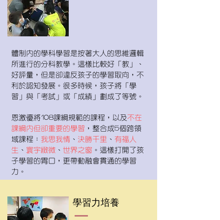
體制內的學科學習是按著大人的思維邏輯
所進行的分科教學。這樣比較好「教」、
好評量，但是卻違反孩子的學習取向，不
利於認知發展。很多時候，孩子將「學
習」與「考試」或「成績」劃成了等號。
恩激優將108課綱規範的課程，以及
不在
課綱內但卻重要的學習
，整合成5個跨領
域課程：
我思我情
、
決勝千里
、
有福人
生
、
寰宇緻微
、
世界之窗
。這樣打開了孩
子學習的胃口，更帶動融會貫通的學習
力。
學習力培養