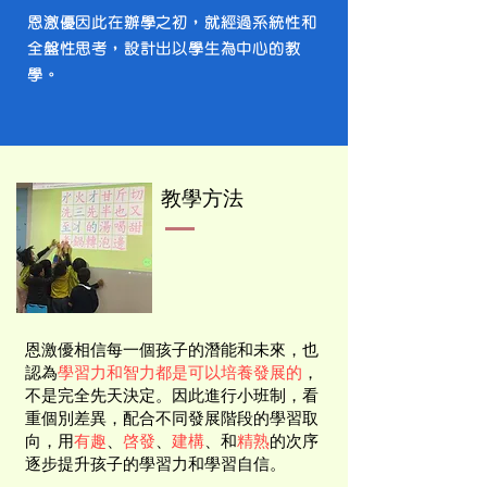
​恩激優因此在辦學之初，就經過系統性和
全盤性思考，設計出以學生為中心的教
學。
教學方法
恩激優相信每一個孩子的潛能和未來，也
認為
學習力和智力都是可以培養發展的
，
不是完全先天決定。因此進行小班制，看
重個別差異，配合不同發展階段的學習取
向，用
有趣
、
啓發
、
建構
、和
精熟
的次序
逐步提升孩子的學習力和學習自信。