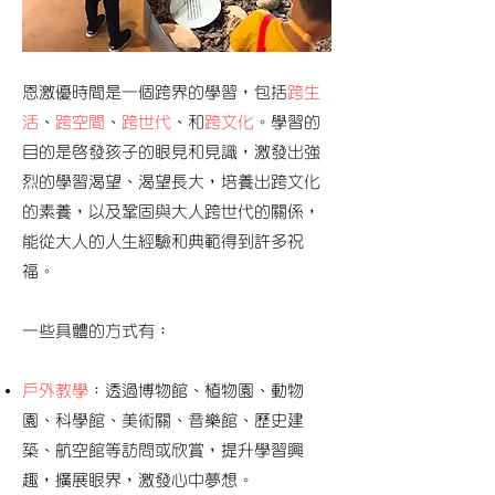
恩激優時間是一個跨界的學習，包括
跨生
活
、
跨空間
、
跨世代
、和
跨文化
。學習的
目的是啟發孩子的眼見和見識，激發出強
烈的學習渴望、渴望長大，培養出跨文化
的素養，以及鞏固與大人跨世代的關係，
能從大人的人生經驗和典範得到許多祝
福。
一些具體的方式有：
戶外教學
：透過博物館、植物園、動物
園、科學館、美術關、音樂館、歷史建
築、航空館等訪問或欣賞，提升學習興
趣，擴展眼界，激發心中夢想。