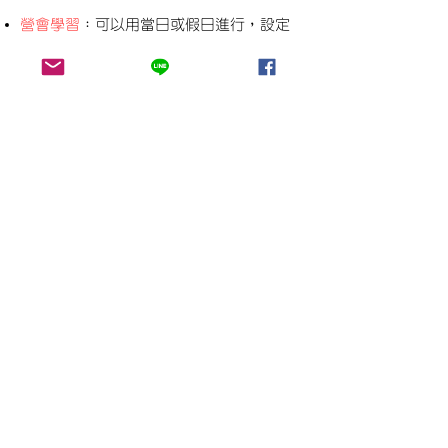
營會學習
：可以用當日或假日進行，設定
孩子合適的主題進行，例如：時間管理、
情緒管理、團隊合作，等等。
關係學習
：透過以上活動，幫助孩子認識
自己也能認識他人，有能力感受別人的感
受，理解他人的思考邏輯，接納差異，養
成愛的生命。
電話：(03)
558-3988
​地址：新竹縣芎林鄉三民路220巷
16號
E-mail：
info@nguschool.com