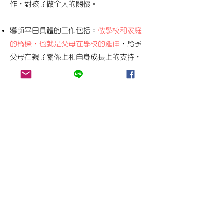
作，對孩子做全人的關懷。
導師平日具體的工作包括：
做學校和家庭
的橋樑，也
就是父母在學校的延伸
，給予
父母在親子關係上和自身成長上的支持，
提供親子間共同作業，對學生的在學情況
觀察和記錄，利用學生的「自主運用時
間」給予個別指導。
在每學期結束時，導師根據平日對學生的
觀察和關懷等記錄，給孩子在各階段教育
目標的完成狀況上
進行詳細評量
，作為日
後關懷輔導的基礎。換句話說，學生在每
學期結束時拿到的不是傳統的「成績
單」，而是根據教育目標的評量報告。
電話：(03)
558-3988