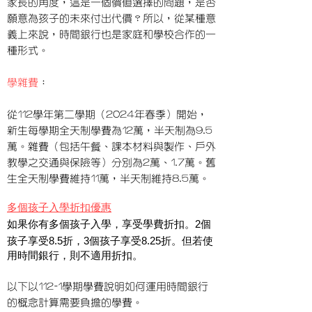
家長的角度，這是一個價值選擇的問題，是否
願意為孩子的未來付出代價？所以，從某種意
義上來說，時間銀行也是家庭和學校合作的一
種形式。
學雜費
：
從112學年第二學期（2024年春季）開始，
新生每學期全天制學費為12萬，半天制為9.5
萬。雜費（包括午餐、課本材料與製作、戶外
教學之交通與保險等）分別為2
萬、1.7萬。舊
生全天制學費維持11萬，半天制維持8.5萬。
多個孩子入學折扣優惠
如果你有多個孩子入學，享受學費折扣。
個
2
孩子享受
折，
個孩子享受
折。但若使
8.5
3
8.25
用時間銀行，則不適用折扣。
以下以112-1學期學費說明如何運用時間銀行
的概念計算需要負擔的學費。