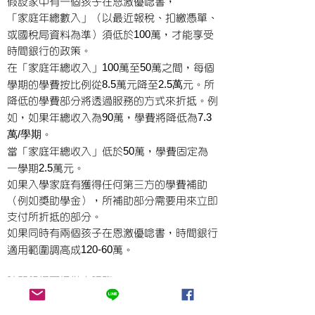
假設家中有一個孩子在恩激優唸書，
「家庭年總數入」（以最近報稅、扣繳憑單、
100
或國稅局資料為準）須低於
萬，才能享受
時間銀行的政策。
100
50
在「家庭年總收入」
萬至
萬之間，每個
8.5
2.5
萬
學期的學費按比例從
萬元降至
元。所
降低的學費部分將透過服務的方式來折抵。例
90
7.3
如，如果年總收入為
萬，學費將降低為
萬/學期
。
50
當「家庭年總收入」低於
萬，學費固定為
2.5
一學期
萬元。
如果入學家庭有獲得任何第三方的學費補助
（例如獎助學金），所補助部分需要用來立即
支付所折抵的部分。
如果同時有兩個孩子在恩激優唸書，時間銀行
120-60
適用範圍調高成
萬。
時間銀行可提供之服務
：
在符合所從事服務的工作資格下，家長可通過
以下服務來滿足所需的時數：