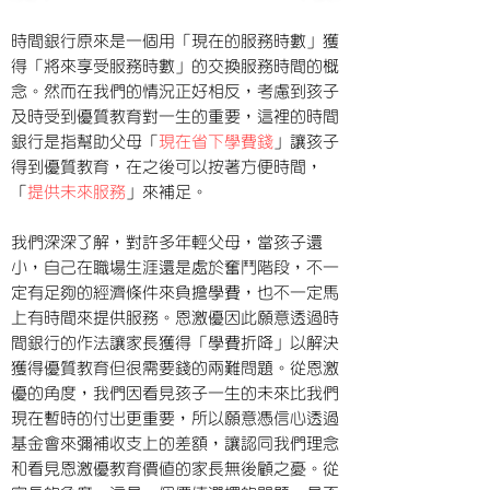
時間銀行原來是一個用「現在的服務時數」獲
得「將來享受服務時數」的交換服務時間的概
念。然而在我們的情況正好相反，考慮到孩子
及時受到優質教育對一生的重要，這裡的時間
銀行是指幫助父母「
現在省下學費錢
」讓孩子
得到優質教育，在之後可以按著方便時間，
「
提供未來服務
」來補足。
我們深深了解，對許多年輕父母，當孩子還
小，自己在職場生涯還是處於奮鬥階段，不一
定有足夠的經濟條件來負擔學費，也不一定馬
上有時間來提供服務。恩激優因此願意透過時
間銀行的作法讓家長獲得「學費折降」以解決
獲得優質教育但很需要錢的兩難問題。從恩激
優的角度，我們因看見孩子一生的未來比我們
現在暫時的付出更重要，所以願意憑信心透過
基金會來彌補收支上的差額，讓認同我們理念
和看見恩激優教育價值的家長無後顧之憂。從