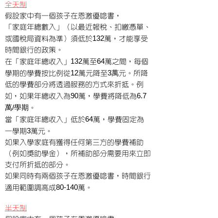
全天制
假設家中有一個孩子在恩激優唸
書，
「家庭年總數入」（以最近報稅、扣繳憑單、
132
或國稅局資料為準）須低於
萬，才能享受
時間銀行的政策。
132
64
在「家庭年總收入」
萬至
萬之間，每個
12
3萬
學期的學費按比例從
萬元降至
元。所降
低的學費部分將透過服務的方式來折抵。例
90
6.7
如，如果年總收入為
萬，學費將降低為
萬/學期
。
64
當「家庭年總收入」低於
萬，學費固定為
3
一學期
萬元。
如果入學家庭有獲得任何第三方的學費補助
（例如獎助學金），所補助部分需要用來立即
支付所折抵的部分。
如果同時有兩個孩子在恩激優唸書，時間銀行
80-140
適用範圍調高成
萬。
半天制