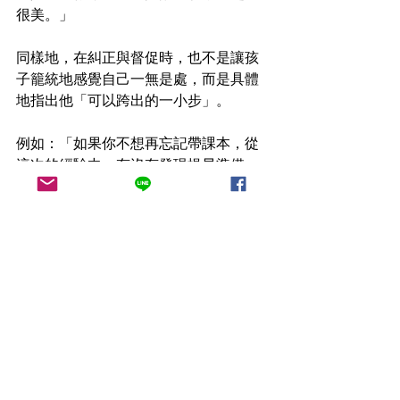
很美。」
同樣地，在糾正與督促時，也不是讓孩
子籠統地感覺自己一無是處，而是具體
地指出他「可以跨出的一小步」。
例如：「如果你不想再忘記帶課本，從
這次的經驗中，有沒有發現提早準備，
可以避免同樣的情況再次發生？」
當父母在可行的情況下，用這樣的方式
與孩子對話，其實就是在強化依附關
係。孩子不是因此變得依賴父母，而是
與父母產生一種凝聚感(bonding)。
如此一來，手機依然誘人，但與父母互
動所獲得的幸福感，卻是手機無法取代
的。