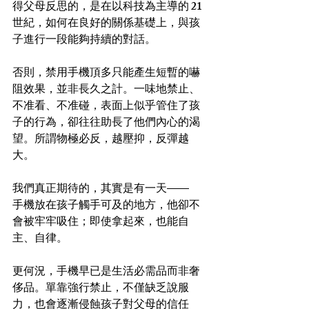
得父母反思的，是在以科技為主導的 21 
世紀，如何在良好的關係基礎上，與孩
子進行一段能夠持續的對話。
否則，禁用手機頂多只能產生短暫的嚇
阻效果，並非長久之計。一味地禁止、
不准看、不准碰，表面上似乎管住了孩
子的行為，卻往往助長了他們內心的渴
望。所謂物極必反，越壓抑，反彈越
大。
我們真正期待的，其實是有一天——
手機放在孩子觸手可及的地方，他卻不
會被牢牢吸住；即使拿起來，也能自
主、自律。
更何況，手機早已是生活必需品而非奢
侈品。單靠強行禁止，不僅缺乏說服
力，也會逐漸侵蝕孩子對父母的信任