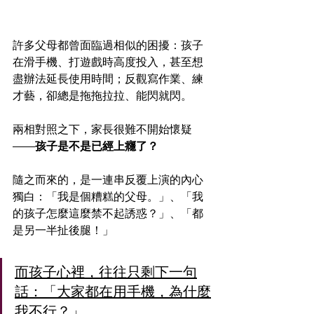
許多父母都曾面臨過相似的困擾：孩子
在滑手機、打遊戲時高度投入，甚至想
盡辦法延長使用時間；反觀寫作業、練
才藝，卻總是拖拖拉拉、能閃就閃。
兩相對照之下，家長很難不開始懷疑
——
孩子是不是已經上癮了？
隨之而來的，是一連串反覆上演的內心
獨白：「我是個糟糕的父母。」、「我
的孩子怎麼這麼禁不起誘惑？」、「都
是另一半扯後腿！」
而孩子心裡，往往只剩下一句
話：「大家都在用手機，為什麼
我不行？」